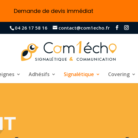
Demande de devis immédiat
04 26 17 58 16
contact@com1echo.fr
eignes
Adhésifs
Signalétique
Covering
NT